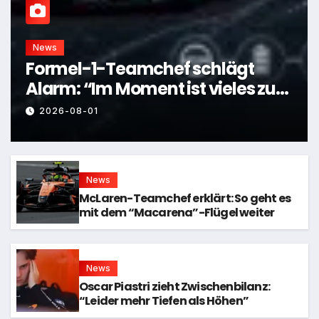
News
Formel-1-Teamchef schlägt
Alarm: “Im Moment ist vieles zu
kompliziert”
2026-08-01
News
McLaren-Teamchef erklärt: So geht es
mit dem “Macarena”-Flügel weiter
News
Oscar Piastri zieht Zwischenbilanz:
“Leider mehr Tiefen als Höhen”