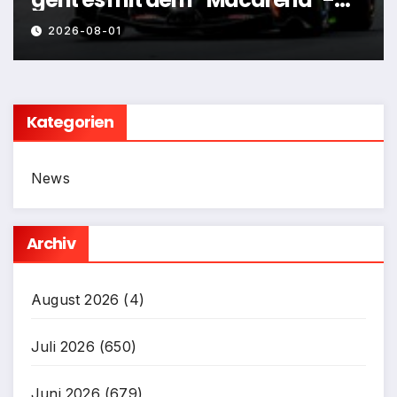
Flügel weiter
2026-08-01
Kategorien
News
Archiv
August 2026
(4)
Juli 2026
(650)
Juni 2026
(679)