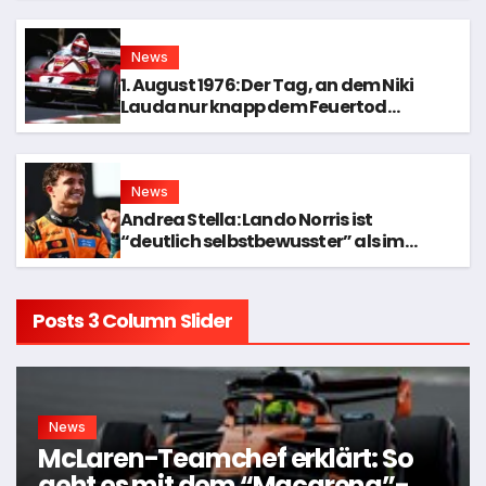
News
1. August 1976: Der Tag, an dem Niki
Lauda nur knapp dem Feuertod
entkam
News
Andrea Stella: Lando Norris ist
“deutlich selbstbewusster” als im
Titelkampf 2025
Posts 3 Column Slider
News
McLaren-Teamchef erklärt: So
geht es mit dem “Macarena”-