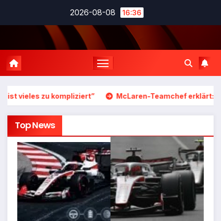
Zum
2026-08-08
16:36
Inhalt
springen
ieles zu kompliziert”
McLaren-Teamchef erklärt: So geh
Top News