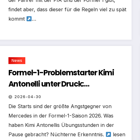
der Fahrer mit der FIA und der Formel 1 gibt,
findet aber, dass dieser für die Regeln viel zu spät
kommt
…
News
Formel-1-Problemstarter Kimi
Antonelli unter Druck:
“Fundamentales” Defizit bald im
2026-04-30
Griff?
Die Starts sind der größte Angstgegner von
Mercedes in der Formel-1-Saison 2026. Was
haben Kimi Antonellis Übungsstunden in der
Pause gebracht? Nüchterne Erkenntnis.
lesen