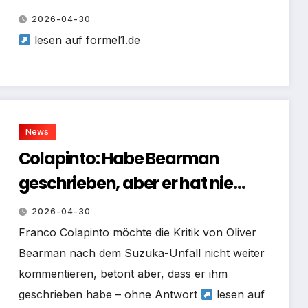
International Autodrome,
2026-04-30
Technik
lesen auf formel1.de
News
Colapinto: Habe Bearman
geschrieben, aber er hat nie
geantwortet!
2026-04-30
Franco Colapinto möchte die Kritik von Oliver
Bearman nach dem Suzuka-Unfall nicht weiter
kommentieren, betont aber, dass er ihm
geschrieben habe – ohne Antwort
lesen auf