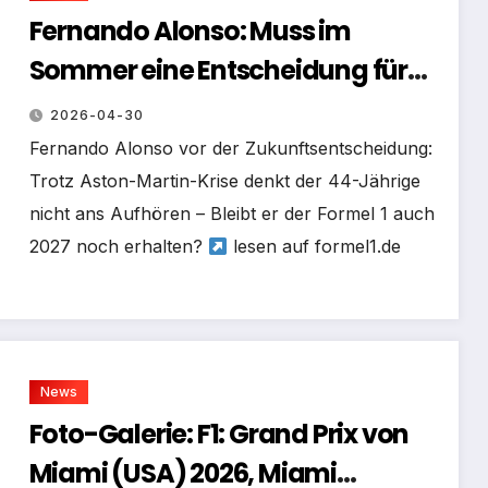
Fernando Alonso: Muss im
Sommer eine Entscheidung für
2027 treffen
2026-04-30
Fernando Alonso vor der Zukunftsentscheidung:
Trotz Aston-Martin-Krise denkt der 44-Jährige
nicht ans Aufhören – Bleibt er der Formel 1 auch
2027 noch erhalten?
lesen auf formel1.de
News
Foto-Galerie: F1: Grand Prix von
Miami (USA) 2026, Miami