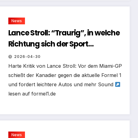
News
Lance Stroll: “Traurig”, in welche
Richtung sich der Sport
entwickelt hat
2026-04-30
Harte Kritik von Lance Stroll: Vor dem Miami-GP
schießt der Kanadier gegen die aktuelle Formel 1
und fordert leichtere Autos und mehr Sound
lesen auf formel1.de
News