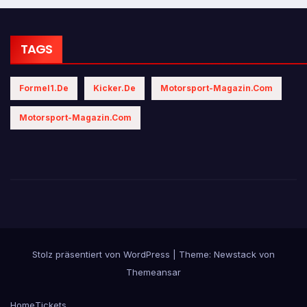
TAGS
Formel1.de
Kicker.de
Motorsport-Magazin.com
Motorsport-Magazin.com
Stolz präsentiert von WordPress
|
Theme:
Newstack
von
Themeansar
Home
Tickets