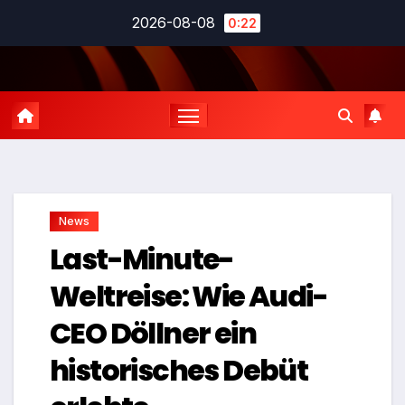
Zum
2026-08-08
0:22
Inhalt
springen
News
Last-Minute-
Weltreise: Wie Audi-
CEO Döllner ein
historisches Debüt