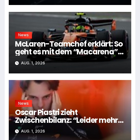
News
McLaren-Teamchef erklärt: So
geht es mit dem “Macarena”-
Flügel weiter
AUG. 1, 2026
News
Oscar Piastri zieht
Zwischenbilanz: “Leider mehr
Tiefen als Höhen”
AUG. 1, 2026