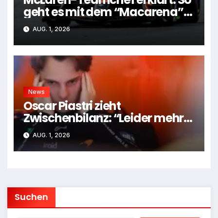
geht es mit dem “Macarena”-
Flügel weiter
AUG. 1, 2026
News
Oscar Piastri zieht
Zwischenbilanz: “Leider mehr
Tiefen als Höhen”
AUG. 1, 2026
Suchen