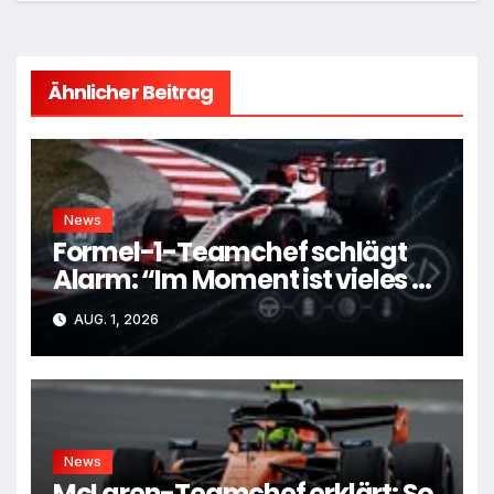
Ähnlicher Beitrag
News
Formel-1-Teamchef schlägt
Alarm: “Im Moment ist vieles zu
kompliziert”
AUG. 1, 2026
News
McLaren-Teamchef erklärt: So