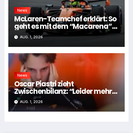
News
McLaren-Teamchef erklärt: So
geht es mit dem “Macarena”-
Flügel weiter
AUG. 1, 2026
News
Oscar Piastri zieht
Zwischenbilanz: “Leider mehr
Tiefen als Höhen”
AUG. 1, 2026