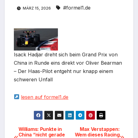
#formel1.de
MÄRZ 15, 2026
Isack Hadjar dreht sich beim Grand Prix von
China in Runde eins direkt vor Oliver Bearman
– Der Haas-Pilot entgeht nur knapp einem
schweren Unfall
lesen auf formel1.de
Beitragsnavigation
Williams: Punkte in
Max Verstappen:
China “nicht gerade
Wem dieses Racing