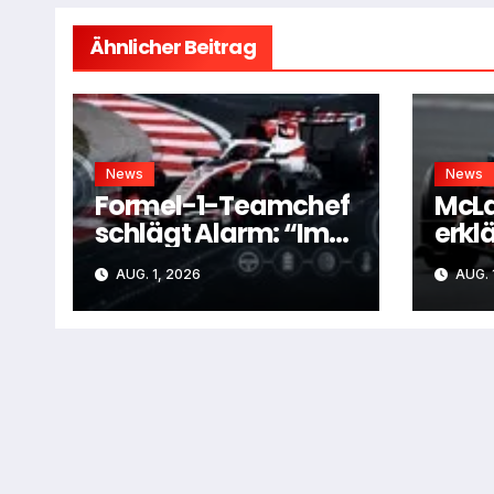
Ähnlicher Beitrag
News
News
Formel-1-Teamchef
McL
schlägt Alarm: “Im
erklä
Moment ist vieles zu
mit
AUG. 1, 2026
AUG. 
kompliziert”
“Mac
weit