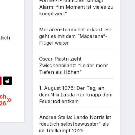
Formel-1-Teamchef schlägt
Alarm: “Im Moment ist vieles zu
kompliziert”
McLaren-Teamchef erklärt: So
geht es mit dem “Macarena”-
tlich
Flügel weiter
Oscar Piastri zieht
Zwischenbilanz: “Leider mehr
Tiefen als Höhen”
1. August 1976: Der Tag, an
dem Niki Lauda nur knapp dem
ach
Feuertod entkam
026
Andrea Stella: Lando Norris ist
“deutlich selbstbewusster” als
im Titelkampf 2025