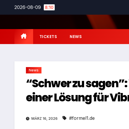
Zum
2026-08-09
8:10
Inhalt
springen
TICKETS
NEWS
News
“Schwer zu sagen”:
einer Lösung für Vi
#formel1.de
MÄRZ 16, 2026