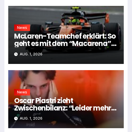
News
McLaren-Teamchef erklärt: So
geht es mit dem “Macarena”-
Flügel weiter
AUG. 1, 2026
News
Oscar Piastri zieht
Zwischenbilanz: “Leider mehr
Tiefen als Höhen”
AUG. 1, 2026