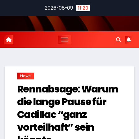
Zum
2026-08-09
11:20
Inhalt
springen
News
Rennabsage: Warum
die lange Pause für
Cadillac “ganz
vorteilhaft” sein