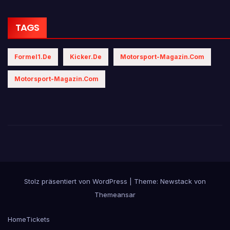
TAGS
Formel1.de
Kicker.de
Motorsport-Magazin.com
Motorsport-Magazin.com
Stolz präsentiert von WordPress
|
Theme:
Newstack
von
Themeansar
Home
Tickets