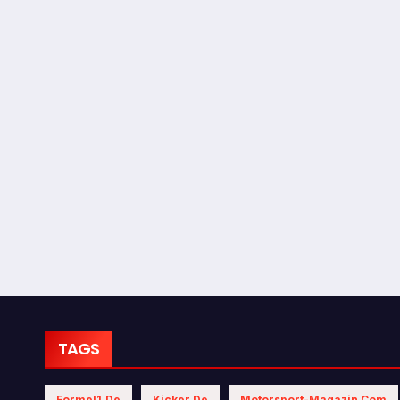
TAGS
Formel1.de
Kicker.de
Motorsport-Magazin.com