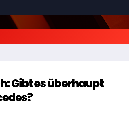
ich: Gibt es überhaupt
cedes?