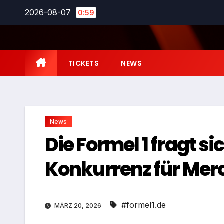
Zum
2026-08-07
0:59
Inhalt
springen
TICKETS
NEWS
News
Die Formel 1 fragt s
Konkurrenz für Mer
#formel1.de
MÄRZ 20, 2026