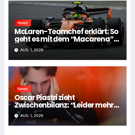
News
McLaren-Teamchef erklärt: So
geht es mit dem “Macarena”-
Flügel weiter
AUG. 1, 2026
News
Oscar Piastri zieht
Zwischenbilanz: “Leider mehr
Tiefen als Höhen”
AUG. 1, 2026