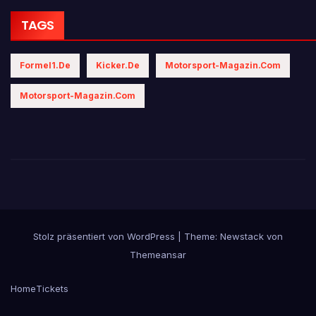
TAGS
Formel1.de
Kicker.de
Motorsport-Magazin.com
Motorsport-Magazin.com
Stolz präsentiert von WordPress
|
Theme:
Newstack
von
Themeansar
Home
Tickets