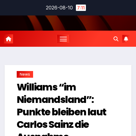
Zum
2026-08-10
7:11
Inhalt
springen
News
Williams “im
Niemandsland”:
Punkte bleiben laut
Carlos Sainz die