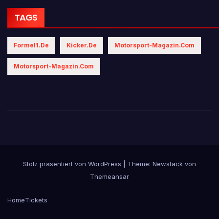
TAGS
Formel1.de
Kicker.de
Motorsport-Magazin.com
Motorsport-Magazin.com
Stolz präsentiert von WordPress
|
Theme:
Newstack
von
Themeansar
Home
Tickets