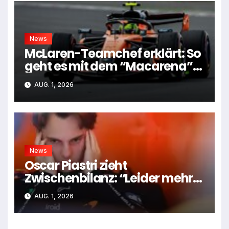
News
McLaren-Teamchef erklärt: So
geht es mit dem “Macarena”-
Flügel weiter
AUG. 1, 2026
News
Oscar Piastri zieht
Zwischenbilanz: “Leider mehr
Tiefen als Höhen”
AUG. 1, 2026