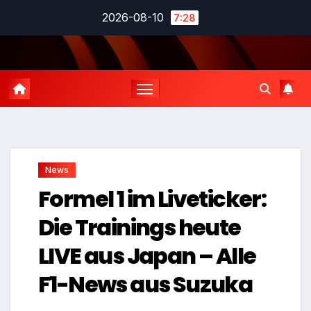
Zum
2026-08-10
7:28
Inhalt
springen
News
Formel 1 im Liveticker:
Die Trainings heute
LIVE aus Japan – Alle
F1-News aus Suzuka