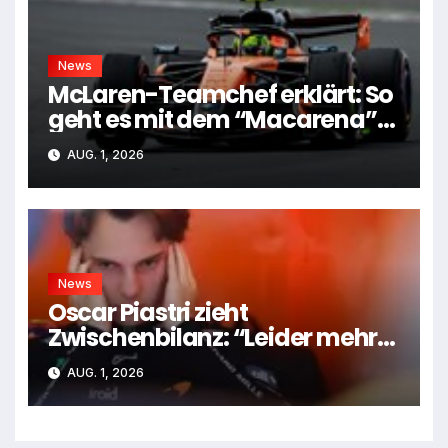
News
McLaren-Teamchef erklärt: So
geht es mit dem “Macarena”-
Flügel weiter
AUG. 1, 2026
News
Oscar Piastri zieht
Zwischenbilanz: “Leider mehr
Tiefen als Höhen”
AUG. 1, 2026