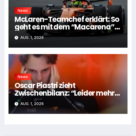
News
McLaren-Teamchef erklärt: So
geht es mit dem “Macarena”-
Flügel weiter
AUG. 1, 2026
News
Oscar Piastri zieht
Zwischenbilanz: “Leider mehr
Tiefen als Höhen”
AUG. 1, 2026