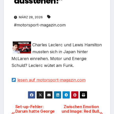
ausstehen!”
MÄRZ 28, 2026
#motorsport-magazin.com
Charles Leclerc und Lewis Hamilton
mussten sich in Japan hinter
McLaren einreihen. Motor und Energie
Schuld? Leclerc wütet am Funk.
lesen auf motorsport-magazin.com
Beitragsnavigation
Set-up-Fehler:
Zwischen Emotion
Darum hatte George
und Image: Red Bull