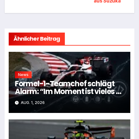
aus Suzuka
Ähnlicher Beitrag
News
Formel-1-Teamchef schlägt
Alarm: “Im Moment ist vieles zu
kompliziert”
AUG. 1, 2026