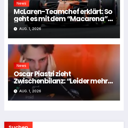
News
McLaren-Teamchef erklärt: So
geht es mit dem “Macarena”-
Flügel weiter
AUG. 1, 2026
News
Oscar Piastri zieht
Zwischenbilanz: “Leider mehr
Tiefen als Höhen”
AUG. 1, 2026
Suchen