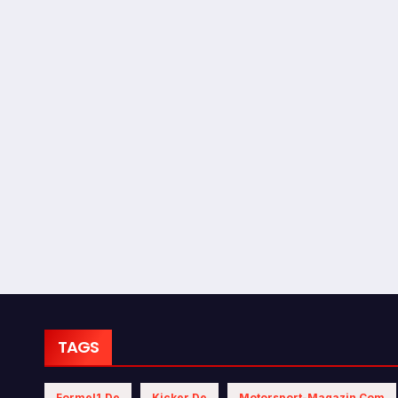
TAGS
Formel1.de
Kicker.de
Motorsport-Magazin.com