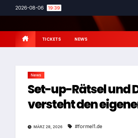
Zum
2026-08-06
19:39
Inhalt
springen
TICKETS
NEWS
News
Set-up-Rätsel und 
versteht den eigene
#formel1.de
MÄRZ 28, 2026