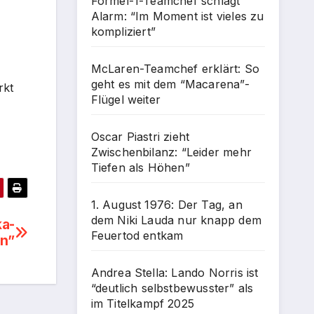
Formel-1-Teamchef schlägt
Alarm: “Im Moment ist vieles zu
kompliziert”
McLaren-Teamchef erklärt: So
geht es mit dem “Macarena”-
rkt
Flügel weiter
Oscar Piastri zieht
Zwischenbilanz: “Leider mehr
Tiefen als Höhen”
1. August 1976: Der Tag, an
dem Niki Lauda nur knapp dem
a-
Feuertod entkam
en”
Andrea Stella: Lando Norris ist
“deutlich selbstbewusster” als
im Titelkampf 2025