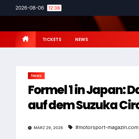
Zum
2026-08-06
12:38
Inhalt
springen
TICKETS
NEWS
News
Formel 1 in Japan: 
auf dem Suzuka Cir
#motorsport-magazin.com
MÄRZ 29, 2026