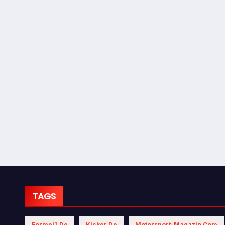
TAGS
Formel1.de
Kicker.de
Motorsport-Magazin.com