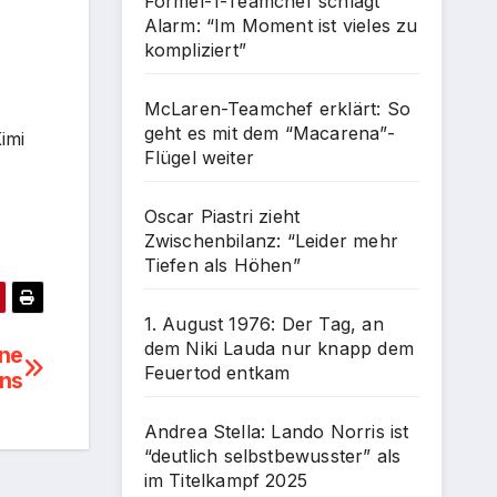
Formel-1-Teamchef schlägt
Alarm: “Im Moment ist vieles zu
kompliziert”
McLaren-Teamchef erklärt: So
geht es mit dem “Macarena”-
imi
Flügel weiter
Oscar Piastri zieht
Zwischenbilanz: “Leider mehr
Tiefen als Höhen”
1. August 1976: Der Tag, an
dem Niki Lauda nur knapp dem
ine
Feuertod entkam
ans
Andrea Stella: Lando Norris ist
“deutlich selbstbewusster” als
im Titelkampf 2025