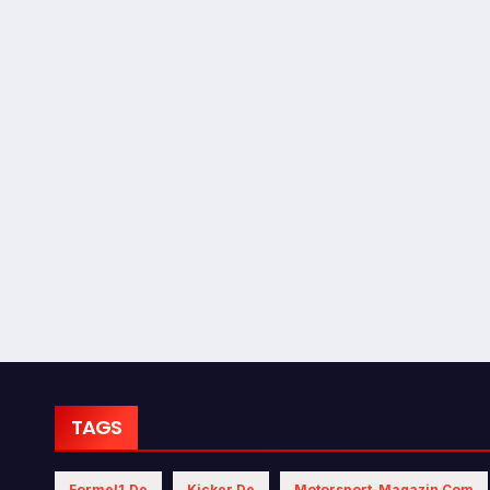
TAGS
Formel1.de
Kicker.de
Motorsport-Magazin.com