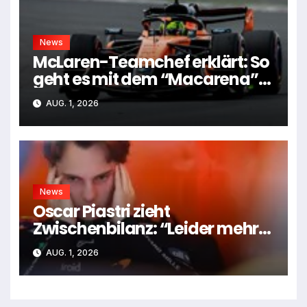
News
McLaren-Teamchef erklärt: So
geht es mit dem “Macarena”-
Flügel weiter
AUG. 1, 2026
News
Oscar Piastri zieht
Zwischenbilanz: “Leider mehr
Tiefen als Höhen”
AUG. 1, 2026