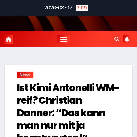
Zum
2026-08-07
7:09
Inhalt
springen
News
Ist Kimi Antonelli WM-
reif? Christian
Danner: “Das kann
man nur mit ja