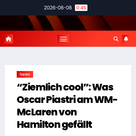
Zum
2026-08-08
0:45
Inhalt
springen
News
“Ziemlich cool”: Was
Oscar Piastri am WM-
McLaren von
Hamilton gefällt