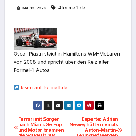
#formel1.de
MAI 10, 2026
Oscar Piastri steigt in Hamiltons WM-McLaren
von 2008 und spricht über den Reiz alter
Formel-1-Autos
lesen auf formel1.de
Beitragsnavigation
Ferrari mit Sorgen
Experte: Adrian
nach Miami: Set-up
Newey hätte niemals
und Motor bremsen
Aston-Martin-
die Scuderia aus
Teamchef werden