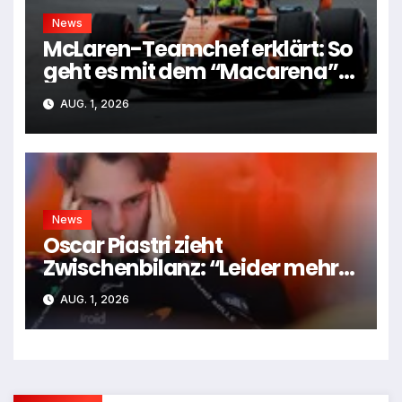
News
McLaren-Teamchef erklärt: So
geht es mit dem “Macarena”-
Flügel weiter
AUG. 1, 2026
News
Oscar Piastri zieht
Zwischenbilanz: “Leider mehr
Tiefen als Höhen”
AUG. 1, 2026