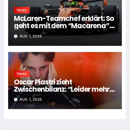
News
McLaren-Teamchef erklärt: So
geht es mit dem “Macarena”-
Flügel weiter
AUG. 1, 2026
News
Oscar Piastri zieht
Zwischenbilanz: “Leider mehr
Tiefen als Höhen”
AUG. 1, 2026