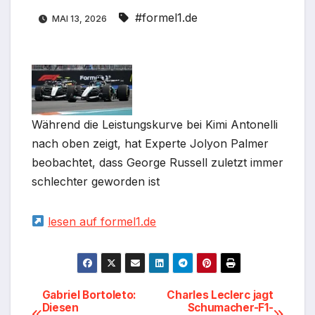
#formel1.de
MAI 13, 2026
Während die Leistungskurve bei Kimi Antonelli
nach oben zeigt, hat Experte Jolyon Palmer
beobachtet, dass George Russell zuletzt immer
schlechter geworden ist
lesen auf formel1.de
Beitragsnavigation
Gabriel Bortoleto:
Charles Leclerc jagt
Diesen
Schumacher-F1-