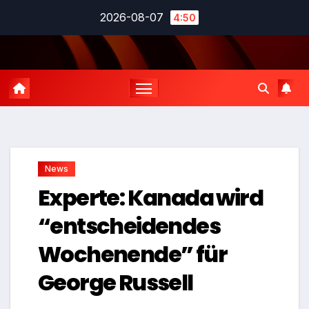
Zum
2026-08-07
4:50
Inhalt
springen
News
Experte: Kanada wird
“entscheidendes
Wochenende” für
George Russell