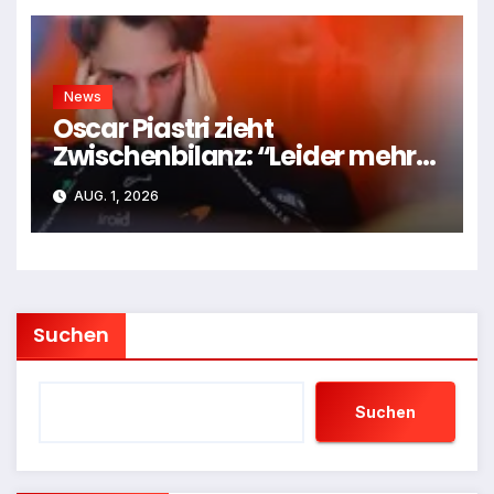
News
Oscar Piastri zieht
Zwischenbilanz: “Leider mehr
Tiefen als Höhen”
AUG. 1, 2026
Suchen
Suchen