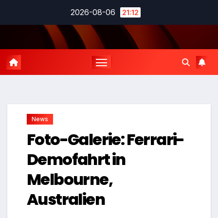
Zum
2026-08-06
21:12
Inhalt
springen
News
Foto-Galerie: Ferrari-
Demofahrt in
Melbourne,
Australien