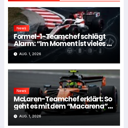
News
Formel-1-Teamchef schlägt
Alarm: “Im Moment ist vieles zu
kompliziert”
AUG. 1, 2026
News
McLaren-Teamchef erklärt: So
geht es mit dem “Macarena”-
Flügel weiter
AUG. 1, 2026