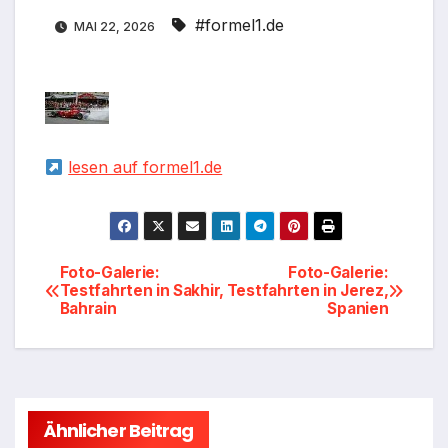
#formel1.de
MAI 22, 2026
lesen auf formel1.de
Beitragsnavigation
Foto-Galerie:
Foto-Galerie:
Testfahrten in Sakhir,
Testfahrten in Jerez,
Bahrain
Spanien
Ähnlicher Beitrag