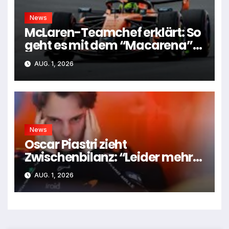
News
McLaren-Teamchef erklärt: So
geht es mit dem “Macarena”-
Flügel weiter
AUG. 1, 2026
News
Oscar Piastri zieht
Zwischenbilanz: “Leider mehr
Tiefen als Höhen”
AUG. 1, 2026