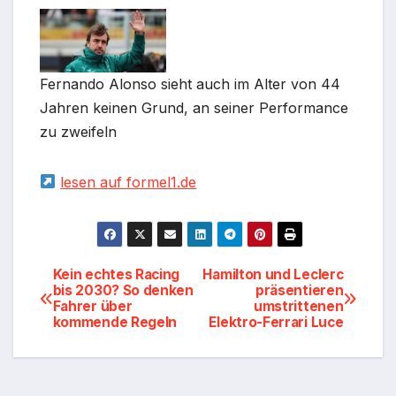
Fernando Alonso sieht auch im Alter von 44
Jahren keinen Grund, an seiner Performance
zu zweifeln
lesen auf formel1.de
Beitragsnavigation
Kein echtes Racing
Hamilton und Leclerc
bis 2030? So denken
präsentieren
Fahrer über
umstrittenen
kommende Regeln
Elektro-Ferrari Luce