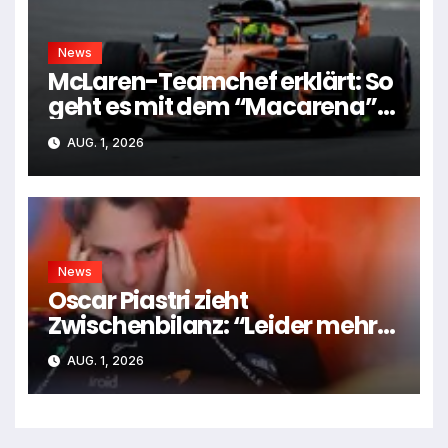
News
McLaren-Teamchef erklärt: So
geht es mit dem “Macarena”-
Flügel weiter
AUG. 1, 2026
News
Oscar Piastri zieht
Zwischenbilanz: “Leider mehr
Tiefen als Höhen”
AUG. 1, 2026