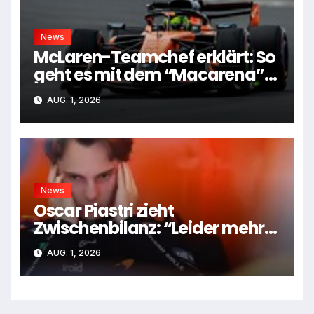
News
McLaren-Teamchef erklärt: So
geht es mit dem “Macarena”-
Flügel weiter
AUG. 1, 2026
News
Oscar Piastri zieht
Zwischenbilanz: “Leider mehr
Tiefen als Höhen”
AUG. 1, 2026