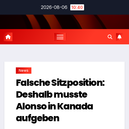
Zum
2026-08-06
10:40
Inhalt
springen
News
Falsche Sitzposition:
Deshalb musste
Alonso in Kanada
aufgeben