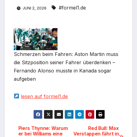
#formel1.de
JUNI 2, 2026
Schmerzen beim Fahren: Aston Martin muss
die Sitzposition seiner Fahrer überdenken –
Fernando Alonso musste in Kanada sogar
aufgeben
lesen auf formel1.de
Beitragsnavigation
Piers Thynne: Warum
Red Bull: Max
er bei Williams eine
Verstappen fährt in