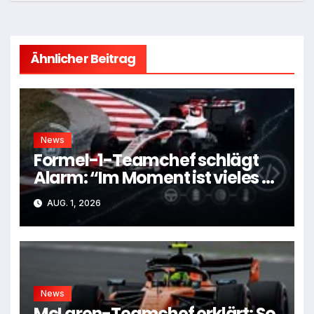
Ähnlicher Beitrag
News
Formel-1-Teamchef schlägt
Alarm: “Im Moment ist vieles zu
kompliziert”
AUG. 1, 2026
News
McLaren-Teamchef erklärt: So