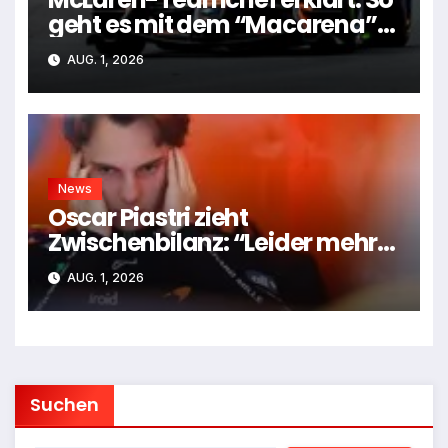
geht es mit dem “Macarena”-
Flügel weiter
AUG. 1, 2026
News
Oscar Piastri zieht
Zwischenbilanz: “Leider mehr
Tiefen als Höhen”
AUG. 1, 2026
Suchen