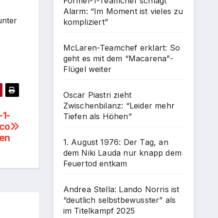
Formel-1-Teamchef schlägt
Alarm: “Im Moment ist vieles zu
unter
kompliziert”
McLaren-Teamchef erklärt: So
geht es mit dem “Macarena”-
Flügel weiter
Oscar Piastri zieht
Zwischenbilanz: “Leider mehr
-1-
Tiefen als Höhen”
aco
en
1. August 1976: Der Tag, an
dem Niki Lauda nur knapp dem
Feuertod entkam
Andrea Stella: Lando Norris ist
“deutlich selbstbewusster” als
im Titelkampf 2025