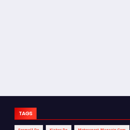
TAGS
Formel1.de
Kicker.de
Motorsport-Magazin.com