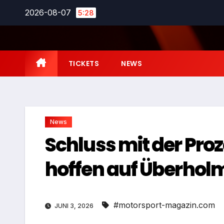
Zum
2026-08-07
5:28
Inhalt
springen
TICKETS
NEWS
News
Schluss mit der Proz
hoffen auf Überhol
#motorsport-magazin.com
JUNI 3, 2026