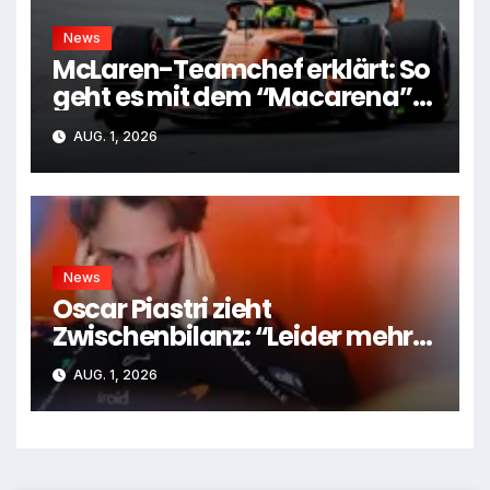
News
McLaren-Teamchef erklärt: So
geht es mit dem “Macarena”-
Flügel weiter
AUG. 1, 2026
News
Oscar Piastri zieht
Zwischenbilanz: “Leider mehr
Tiefen als Höhen”
AUG. 1, 2026