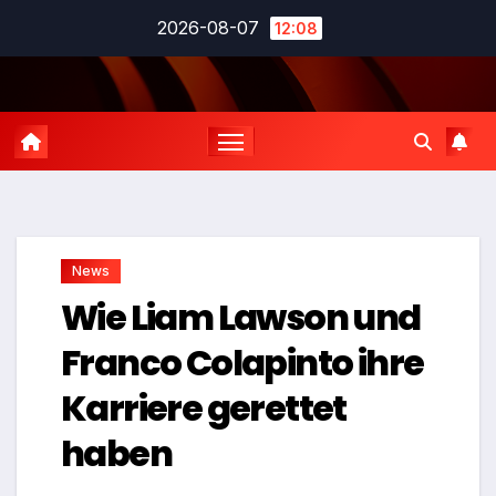
Zum
2026-08-07
12:08
Inhalt
springen
News
Wie Liam Lawson und
Franco Colapinto ihre
Karriere gerettet
haben