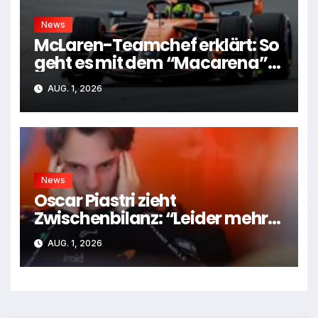
News
McLaren-Teamchef erklärt: So
geht es mit dem “Macarena”-
Flügel weiter
AUG. 1, 2026
News
Oscar Piastri zieht
Zwischenbilanz: “Leider mehr
Tiefen als Höhen”
AUG. 1, 2026