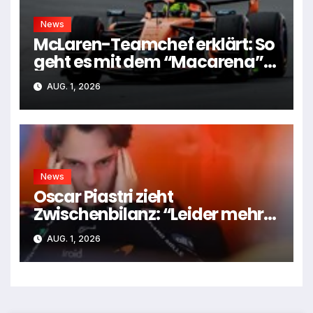
News
McLaren-Teamchef erklärt: So
geht es mit dem “Macarena”-
Flügel weiter
AUG. 1, 2026
News
Oscar Piastri zieht
Zwischenbilanz: “Leider mehr
Tiefen als Höhen”
AUG. 1, 2026