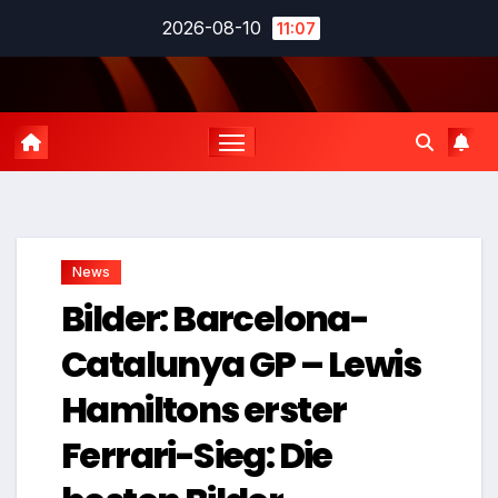
Zum
2026-08-10
11:07
Inhalt
springen
News
Bilder: Barcelona-
Catalunya GP – Lewis
Hamiltons erster
Ferrari-Sieg: Die