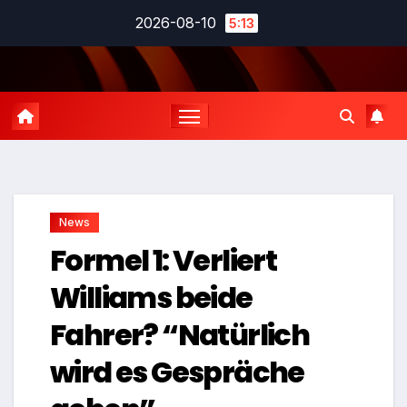
Zum
2026-08-10
5:13
Inhalt
springen
News
Formel 1: Verliert
Williams beide
Fahrer? “Natürlich
wird es Gespräche