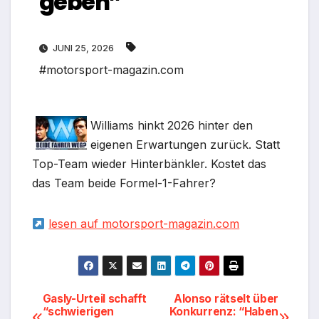
geben”
JUNI 25, 2026
#motorsport-magazin.com
Williams hinkt 2026 hinter den
eigenen Erwartungen zurück. Statt
Top-Team wieder Hinterbänkler. Kostet das
das Team beide Formel-1-Fahrer?
lesen auf motorsport-magazin.com
Beitragsnavigation
Gasly-Urteil schafft
Alonso rätselt über
“schwierigen
Konkurrenz: “Haben