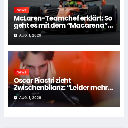
News
McLaren-Teamchef erklärt: So
geht es mit dem “Macarena”-
Flügel weiter
AUG. 1, 2026
News
Oscar Piastri zieht
Zwischenbilanz: “Leider mehr
Tiefen als Höhen”
AUG. 1, 2026