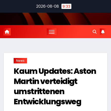
Zum
2026-08-08
9:33
Inhalt
springen
News
Kaum Updates: Aston
Martin verteidigt
umstrittenen
Entwicklungsweg