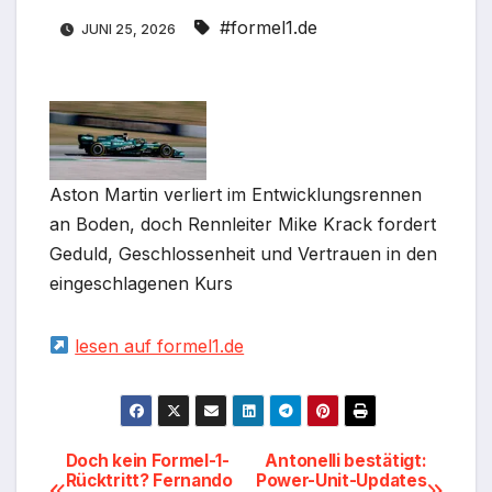
#formel1.de
JUNI 25, 2026
Aston Martin verliert im Entwicklungsrennen
an Boden, doch Rennleiter Mike Krack fordert
Geduld, Geschlossenheit und Vertrauen in den
eingeschlagenen Kurs
lesen auf formel1.de
Beitragsnavigation
Doch kein Formel-1-
Antonelli bestätigt:
Rücktritt? Fernando
Power-Unit-Updates