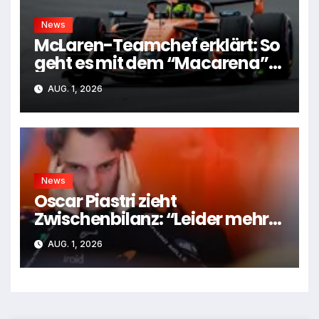
News
McLaren-Teamchef erklärt: So
geht es mit dem “Macarena”-
Flügel weiter
AUG. 1, 2026
News
Oscar Piastri zieht
Zwischenbilanz: “Leider mehr
Tiefen als Höhen”
AUG. 1, 2026