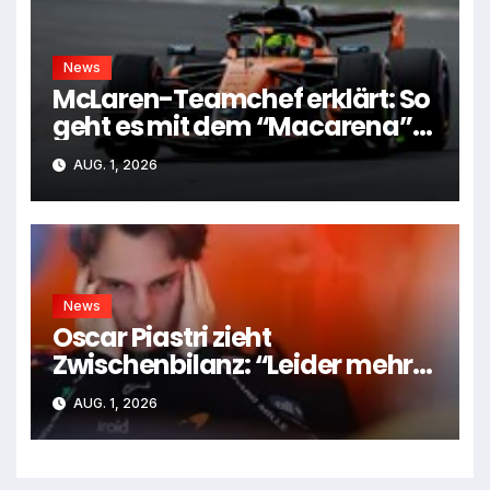
News
McLaren-Teamchef erklärt: So
geht es mit dem “Macarena”-
Flügel weiter
AUG. 1, 2026
News
Oscar Piastri zieht
Zwischenbilanz: “Leider mehr
Tiefen als Höhen”
AUG. 1, 2026