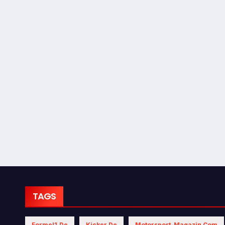
TAGS
Formel1.de
Kicker.de
Motorsport-Magazin.com