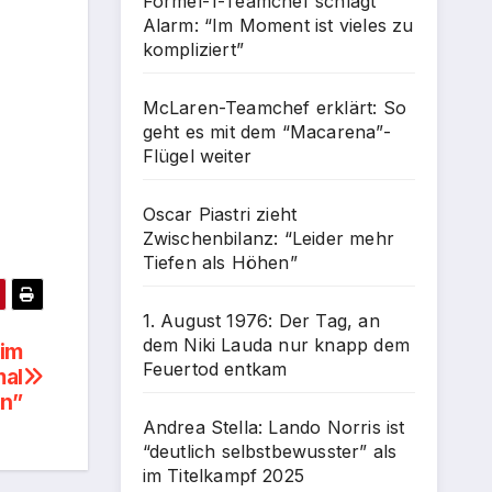
Formel-1-Teamchef schlägt
Alarm: “Im Moment ist vieles zu
kompliziert”
McLaren-Teamchef erklärt: So
geht es mit dem “Macarena”-
Flügel weiter
Oscar Piastri zieht
Zwischenbilanz: “Leider mehr
Tiefen als Höhen”
1. August 1976: Der Tag, an
dem Niki Lauda nur knapp dem
 im
Feuertod entkam
mal
en”
Andrea Stella: Lando Norris ist
“deutlich selbstbewusster” als
im Titelkampf 2025