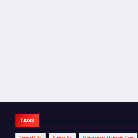
TAGS
Formel1.de
Kicker.de
Motorsport-Magazin.com