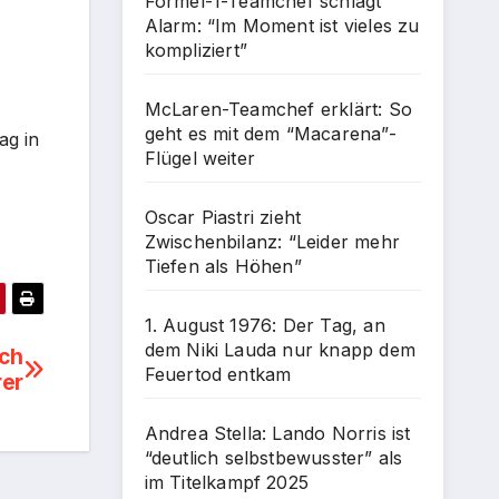
Formel-1-Teamchef schlägt
Alarm: “Im Moment ist vieles zu
kompliziert”
McLaren-Teamchef erklärt: So
geht es mit dem “Macarena”-
ag in
Flügel weiter
Oscar Piastri zieht
Zwischenbilanz: “Leider mehr
Tiefen als Höhen”
1. August 1976: Der Tag, an
dem Niki Lauda nur knapp dem
ach
Feuertod entkam
rer
Andrea Stella: Lando Norris ist
“deutlich selbstbewusster” als
im Titelkampf 2025