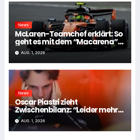
News
McLaren-Teamchef erklärt: So
geht es mit dem “Macarena”-
Flügel weiter
AUG. 1, 2026
News
Oscar Piastri zieht
Zwischenbilanz: “Leider mehr
Tiefen als Höhen”
AUG. 1, 2026