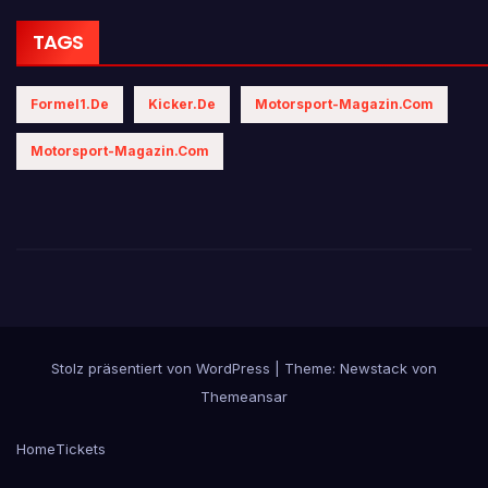
TAGS
Formel1.de
Kicker.de
Motorsport-Magazin.com
Motorsport-Magazin.com
Stolz präsentiert von WordPress
|
Theme:
Newstack
von
Themeansar
Home
Tickets