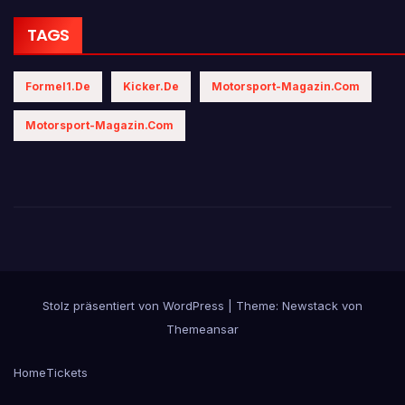
TAGS
Formel1.de
Kicker.de
Motorsport-Magazin.com
Motorsport-Magazin.com
Stolz präsentiert von WordPress
|
Theme:
Newstack
von
Themeansar
Home
Tickets