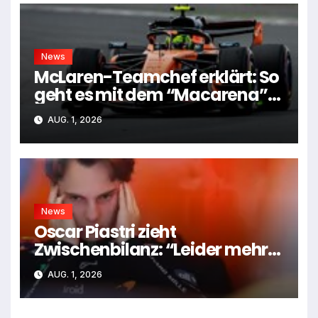
News
McLaren-Teamchef erklärt: So
geht es mit dem “Macarena”-
Flügel weiter
AUG. 1, 2026
News
Oscar Piastri zieht
Zwischenbilanz: “Leider mehr
Tiefen als Höhen”
AUG. 1, 2026