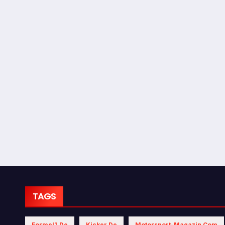
TAGS
Formel1.de
Kicker.de
Motorsport-Magazin.com