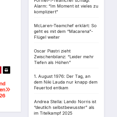
Formel-1-Teamchef schlägt
Alarm: “Im Moment ist vieles zu
kompliziert”
McLaren-Teamchef erklärt: So
geht es mit dem “Macarena”-
Flügel weiter
Oscar Piastri zieht
Zwischenbilanz: “Leider mehr
Tiefen als Höhen”
1. August 1976: Der Tag, an
dem Niki Lauda nur knapp dem
und
Feuertod entkam
ien
26
Andrea Stella: Lando Norris ist
“deutlich selbstbewusster” als
im Titelkampf 2025