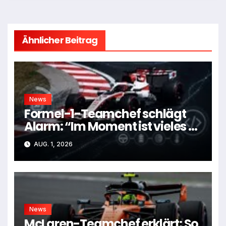
Ähnlicher Beitrag
News
Formel-1-Teamchef schlägt
Alarm: “Im Moment ist vieles zu
kompliziert”
AUG. 1, 2026
News
McLaren-Teamchef erklärt: So