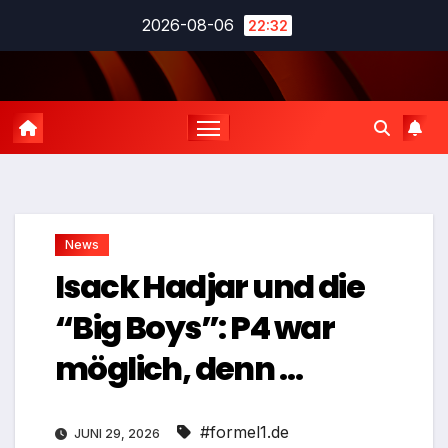
Zum
2026-08-06
22:32
Inhalt
springen
News
Isack Hadjar und die
“Big Boys”: P4 war
möglich, denn …
#formel1.de
JUNI 29, 2026