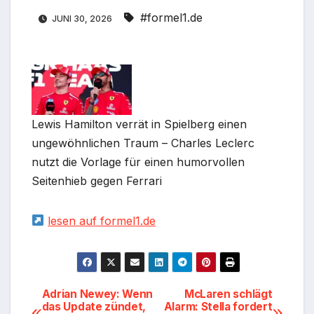
#formel1.de
JUNI 30, 2026
Lewis Hamilton verrät in Spielberg einen
ungewöhnlichen Traum – Charles Leclerc
nutzt die Vorlage für einen humorvollen
Seitenhieb gegen Ferrari
lesen auf formel1.de
Beitragsnavigation
Adrian Newey: Wenn
McLaren schlägt
das Update zündet,
Alarm: Stella fordert