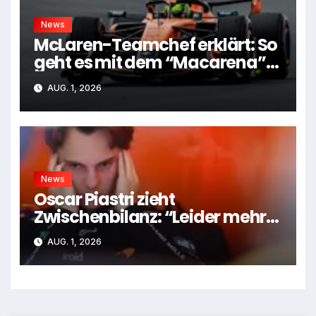
News
McLaren-Teamchef erklärt: So
geht es mit dem “Macarena”-
Flügel weiter
AUG. 1, 2026
News
Oscar Piastri zieht
Zwischenbilanz: “Leider mehr
Tiefen als Höhen”
AUG. 1, 2026