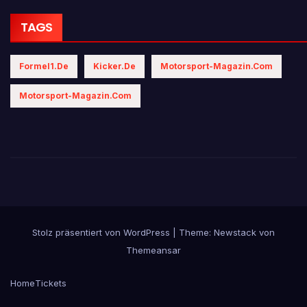
TAGS
Formel1.de
Kicker.de
Motorsport-Magazin.com
Motorsport-Magazin.com
Stolz präsentiert von WordPress
|
Theme:
Newstack
von
Themeansar
Home
Tickets