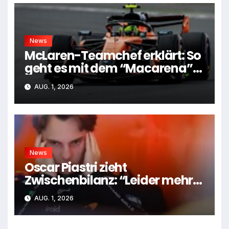
News
McLaren-Teamchef erklärt: So
geht es mit dem “Macarena”-
Flügel weiter
AUG. 1, 2026
News
Oscar Piastri zieht
Zwischenbilanz: “Leider mehr
Tiefen als Höhen”
AUG. 1, 2026