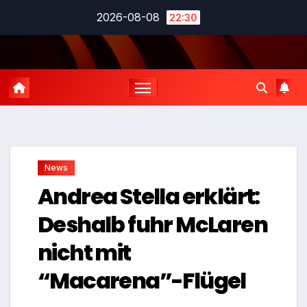
Zum
2026-08-08
22:30
Inhalt
springen
News
Andrea Stella erklärt:
Deshalb fuhr McLaren
nicht mit
“Macarena”-Flügel