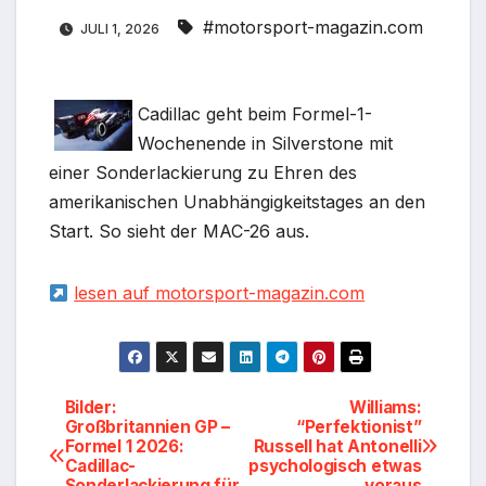
#motorsport-magazin.com
JULI 1, 2026
Cadillac geht beim Formel-1-
Wochenende in Silverstone mit
einer Sonderlackierung zu Ehren des
amerikanischen Unabhängigkeitstages an den
Start. So sieht der MAC-26 aus.
lesen auf motorsport-magazin.com
Beitragsnavigation
Bilder:
Williams:
Großbritannien GP –
“Perfektionist”
Formel 1 2026:
Russell hat Antonelli
Cadillac-
psychologisch etwas
Sonderlackierung für
voraus