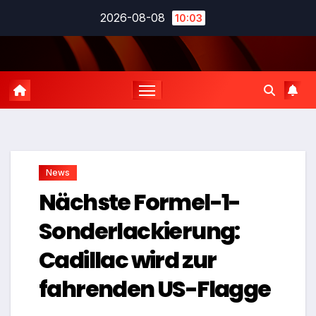
Zum
2026-08-08
10:03
Inhalt
springen
News
Nächste Formel-1-
Sonderlackierung:
Cadillac wird zur
fahrenden US-Flagge