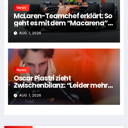
News
McLaren-Teamchef erklärt: So
geht es mit dem “Macarena”-
Flügel weiter
AUG. 1, 2026
News
Oscar Piastri zieht
Zwischenbilanz: “Leider mehr
Tiefen als Höhen”
AUG. 1, 2026