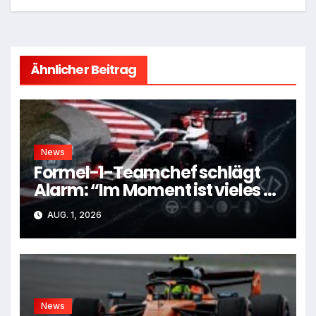
Ähnlicher Beitrag
News
Formel-1-Teamchef schlägt
Alarm: “Im Moment ist vieles zu
kompliziert”
AUG. 1, 2026
News