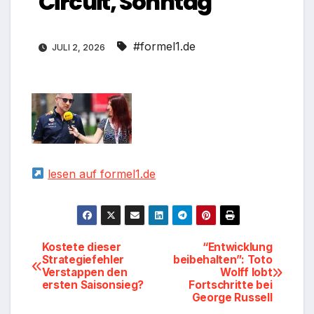
Circuit, Sonntag
#formel1.de
JULI 2, 2026
lesen auf formel1.de
Beitragsnavigation
Kostete dieser
“Entwicklung
Strategiefehler
beibehalten”: Toto
Verstappen den
Wolff lobt
ersten Saisonsieg?
Fortschritte bei
George Russell