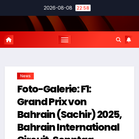
Zum
2026-08-08
22:58
Inhalt
springen
News
Foto-Galerie: F1:
Grand Prix von
Bahrain (Sachir) 2025,
Bahrain International