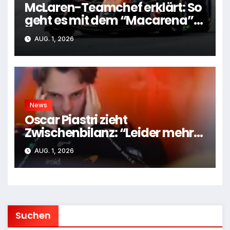
McLaren-Teamchef erklärt: So
geht es mit dem “Macarena”-
Flügel weiter
AUG. 1, 2026
News
Oscar Piastri zieht
Zwischenbilanz: “Leider mehr
Tiefen als Höhen”
AUG. 1, 2026
Suchen