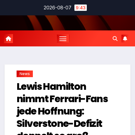
Zum
2026-08-07
9:43
Inhalt
springen
News
Lewis Hamilton
nimmt Ferrari-Fans
jede Hoffnung:
Silverstone-Defizit