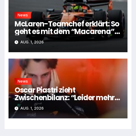
News
McLaren-Teamchef erklärt: So
geht es mit dem “Macarena”-
Flügel weiter
AUG. 1, 2026
News
Oscar Piastri zieht
Zwischenbilanz: “Leider mehr
Tiefen als Höhen”
AUG. 1, 2026