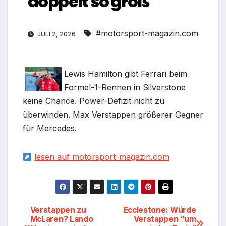
doppelt so groß
#motorsport-magazin.com
JULI 2, 2026
Lewis Hamilton gibt Ferrari beim
Formel-1-Rennen in Silverstone
keine Chance. Power-Defizit nicht zu
überwinden. Max Verstappen größerer Gegner
für Mercedes.
lesen auf motorsport-magazin.com
Beitragsnavigation
Verstappen zu
Ecclestone: Würde
McLaren? Lando
Verstappen “um