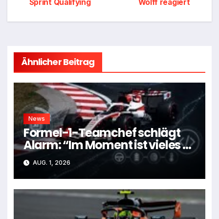
Sprint Qualifying
Wolff reagiert
Ähnlicher Beitrag
News
Formel-1-Teamchef schlägt
Alarm: “Im Moment ist vieles zu
kompliziert”
AUG. 1, 2026