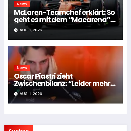
News
McLaren-Teamchef erklärt: So
geht es mit dem “Macarena”-
Flügel weiter
AUG. 1, 2026
News
Oscar Piastri zieht
Zwischenbilanz: “Leider mehr
Tiefen als Höhen”
AUG. 1, 2026
Suchen