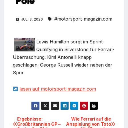
Pole
#motorsport-magazin.com
JULI 3, 2026
Lewis Hamilton sorgt im Sprint-
Qualifying in Silverstone für Ferrari-
Überraschung. Kimi Antonelli knapp
geschlagen. George Russell wieder neben der
Spur.
lesen auf motorsport-magazin.com
Beitragsnavigation
Ergebnisse:
Wie Ferrari auf die
Großbritannien GP –
Anspielung von Toto