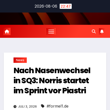
Zum
2026-08-06
22:47
Inhalt
springen
News
Nach Nasenwechsel
in SQ3: Norris startet
im Sprint vor Piastri
#formel1.de
JULI 3, 2026