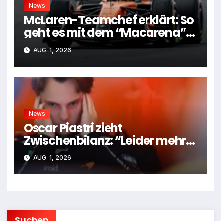
News
McLaren-Teamchef erklärt: So
geht es mit dem “Macarena”-
Flügel weiter
AUG. 1, 2026
News
Oscar Piastri zieht
Zwischenbilanz: “Leider mehr
Tiefen als Höhen”
AUG. 1, 2026
Suchen