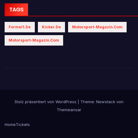
TAGS
Formel1.de
Kicker.de
Motorsport-Magazin.com
Motorsport-Magazin.com
Stolz präsentiert von WordPress
|
Theme:
Newstack
von
Themeansar
Home
Tickets