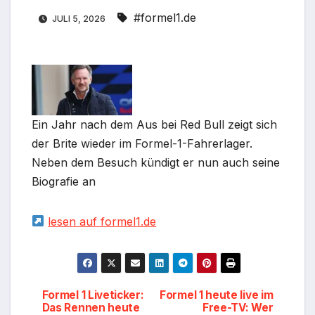
#formel1.de
JULI 5, 2026
Ein Jahr nach dem Aus bei Red Bull zeigt sich
der Brite wieder im Formel-1-Fahrerlager.
Neben dem Besuch kündigt er nun auch seine
Biografie an
lesen auf formel1.de
Beitragsnavigation
Formel 1 Liveticker:
Formel 1 heute live im
Das Rennen heute
Free-TV: Wer