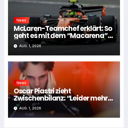
News
McLaren-Teamchef erklärt: So
geht es mit dem “Macarena”-
Flügel weiter
AUG. 1, 2026
News
Oscar Piastri zieht
Zwischenbilanz: “Leider mehr
Tiefen als Höhen”
AUG. 1, 2026