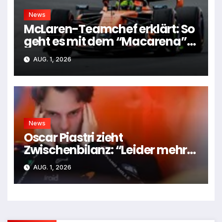
News
McLaren-Teamchef erklärt: So
geht es mit dem “Macarena”-
Flügel weiter
AUG. 1, 2026
News
Oscar Piastri zieht
Zwischenbilanz: “Leider mehr
Tiefen als Höhen”
AUG. 1, 2026