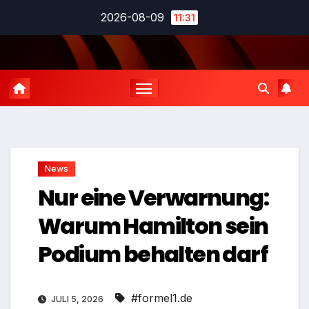
Zum
2026-08-09
11:31
Inhalt
springen
News
Nur eine Verwarnung:
Warum Hamilton sein
Podium behalten darf
#formel1.de
JULI 5, 2026