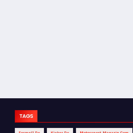
TAGS
Formel1.de
Kicker.de
Motorsport-Magazin.com