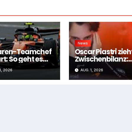
News
aren-Teamchef
Oscar Piastri zieh
rt: So geht es
Zwischenbilanz:
 dem
“Leider mehr Tie
1, 2026
AUG. 1, 2026
arena”-Flügel
als Höhen”
er