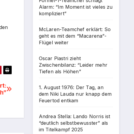
Formel-1-Teamchef schlägt
Alarm: “Im Moment ist vieles zu
kompliziert”
 den
McLaren-Teamchef erklärt: So
geht es mit dem “Macarena”-
Flügel weiter
Oscar Piastri zieht
Zwischenbilanz: “Leider mehr
Tiefen als Höhen”
rt:
1. August 1976: Der Tag, an
eh”
dem Niki Lauda nur knapp dem
Feuertod entkam
Andrea Stella: Lando Norris ist
“deutlich selbstbewusster” als
im Titelkampf 2025