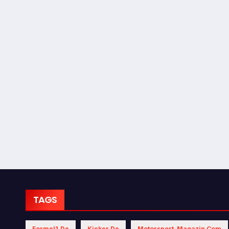
TAGS
Formel1.de
Kicker.de
Motorsport-Magazin.com