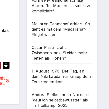
Formel-1-Teamchef schlägt
Alarm: “Im Moment ist vieles zu
kompliziert”
McLaren-Teamchef erklärt: So
geht es mit dem “Macarena”-
ntale
Flügel weiter
Oscar Piastri zieht
Zwischenbilanz: “Leider mehr
Tiefen als Höhen”
1. August 1976: Der Tag, an
dem Niki Lauda nur knapp dem
mit
Feuertod entkam
SL
Andrea Stella: Lando Norris ist
“deutlich selbstbewusster” als
im Titelkampf 2025