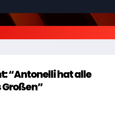
 “Antonelli hat alle
s Großen”